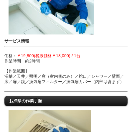
サービス情報
価格：
￥19,800(税抜価格￥18,000) / 1台
作業時間：約2時間
【作業範囲】
浴槽／天井／照明／窓（室内側のみ）／蛇口／シャワー／壁面／
床／扉／鏡／換気扇フィルター／換気扇カバー（内部は含まず）
お掃除の作業手順