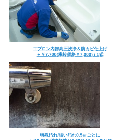
エプロン内部高圧洗浄＆防カビ仕上げ
＋￥7,700(税抜価格￥7,000) / 1式
特殊汚れ/強い汚れ0.5㎡ごとに