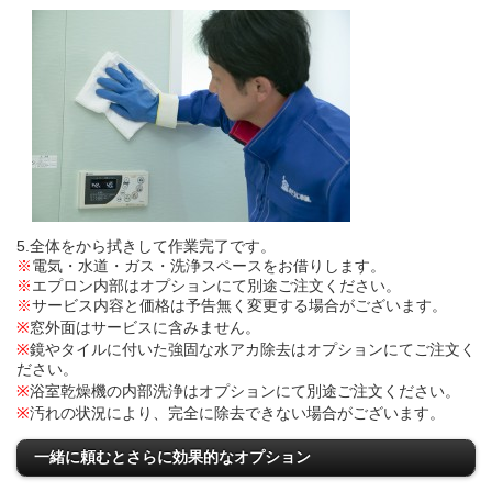
5.全体をから拭きして作業完了です。
※
電気・水道・ガス・洗浄スペースをお借りします。
※
エプロン内部はオプションにて別途ご注文ください。
※
サービス内容と価格は予告無く変更する場合がございます。
※
窓外面はサービスに含みません。
※
鏡やタイルに付いた強固な水アカ除去はオプションにてご注文く
ださい。
※
浴室乾燥機の内部洗浄はオプションにて別途ご注文ください。
※
汚れの状況により、完全に除去できない場合がございます。
一緒に頼むとさらに効果的なオプション