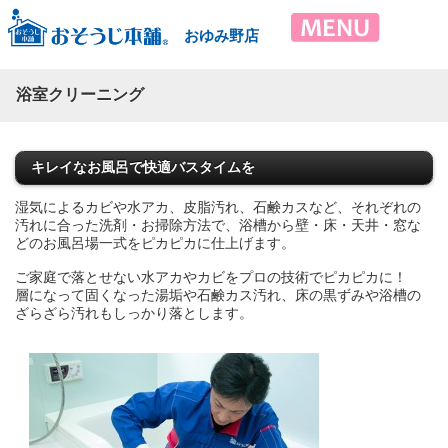
おゆみ野店
浴室クリーニング
キレイなお風呂で快適バスタイムを
湿気によるカビや水アカ、皮脂汚れ、石鹸カスなど、それぞれの
汚れに合った洗剤・お掃除方法で、浴槽から壁・床・天井・窓な
どのお風呂場一式をピカピカに仕上げます。
ご家庭で落とせない水アカやカビをプロの技術でピカピカに！
層になって固くなった湯垢や石鹸カス汚れ、床の黒ずみや浴槽の
ざらざら汚れもしっかり落とします。